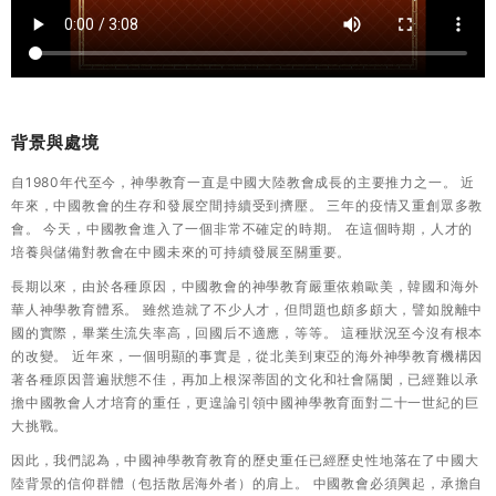
背景與處境
自1980年代至今，神學教育一直是中國大陸教會成長的主要推力之一。 近
年來，中國教會的生存和發展空間持續受到擠壓。 三年的疫情又重創眾多教
會。 今天，中國教會進入了一個非常不確定的時期。 在這個時期，人才的
培養與儲備對教會在中國未來的可持續發展至關重要。
長期以來，由於各種原因，中國教會的神學教育嚴重依賴歐美，韓國和海外
華人神學教育體系。 雖然造就了不少人才，但問題也頗多頗大，譬如脫離中
國的實際，畢業生流失率高，回國后不適應，等等。 這種狀況至今沒有根本
的改變。 近年來，一個明顯的事實是，從北美到東亞的海外神學教育機構因
著各種原因普遍狀態不佳，再加上根深蒂固的文化和社會隔閡，已經難以承
擔中國教會人才培育的重任，更遑論引領中國神學教育面對二十一世紀的巨
大挑戰。
因此，我們認為，中國神學教育教育的歷史重任已經歷史性地落在了中國大
陸背景的信仰群體（包括散居海外者）的肩上。 中國教會必須興起，承擔自