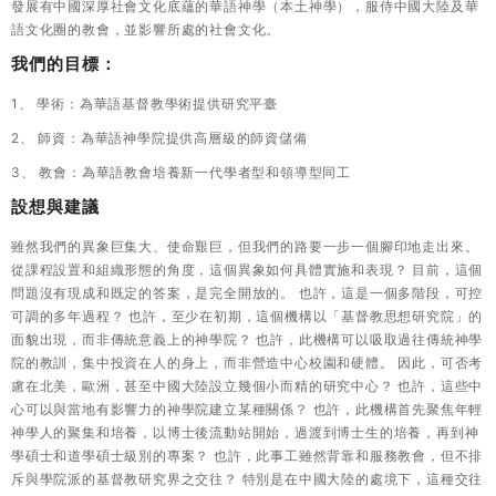
發展有中國深厚社會文化底蘊的華語神學（本土神學），服侍中國大陸及華
語文化圈的教會，並影響所處的社會文化。
我們的目標：
1、 學術：為華語基督教學術提供研究平臺
2、 師資：為華語神學院提供高層級的師資儲備
3、 教會：為華語教會培養新一代學者型和領導型同工
設想與建議
雖然我們的異象巨集大、使命艱巨，但我們的路要一步一個腳印地走出來。
從課程設置和組織形態的角度，這個異象如何具體實施和表現？ 目前，這個
問題沒有現成和既定的答案，是完全開放的。 也許，這是一個多階段，可控
可調的多年過程？ 也許，至少在初期，這個機構以「基督教思想研究院」的
面貌出現，而非傳統意義上的神學院？ 也許，此機構可以吸取過往傳統神學
院的教訓，集中投資在人的身上，而非營造中心校園和硬體。 因此，可否考
慮在北美，歐洲，甚至中國大陸設立幾個小而精的研究中心？ 也許，這些中
心可以與當地有影響力的神學院建立某種關係？ 也許，此機構首先聚焦年輕
神學人的聚集和培養，以博士後流動站開始，過渡到博士生的培養，再到神
學碩士和道學碩士級別的專案？ 也許，此事工雖然背靠和服務教會，但不排
斥與學院派的基督教研究界之交往？ 特別是在中國大陸的處境下，這種交往