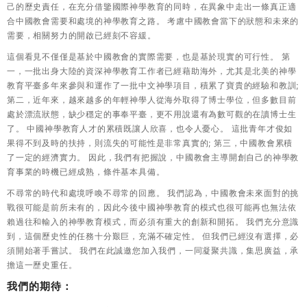
己的歷史責任，在充分借鑒國際神學教育的同時，在異象中走出一條真正適
合中國教會需要和處境的神學教育之路。 考慮中國教會當下的狀態和未來的
需要，相關努力的開啟已經刻不容緩。
這個看見不僅僅是基於中國教會的實際需要，也是基於現實的可行性。 第
一，一批出身大陸的資深神學教育工作者已經藉助海外，尤其是北美的神學
教育平臺多年來參與和運作了一批中文神學項目，積累了寶貴的經驗和教訓;
第二，近年來，越來越多的年輕神學人從海外取得了博士學位，但多數目前
處於漂流狀態，缺少穩定的事奉平臺，更不用說還有為數可觀的在讀博士生
了。 中國神學教育人才的累積既讓人欣喜，也令人憂心。 這批青年才俊如
果得不到及時的扶持，則流失的可能性是非常真實的; 第三，中國教會累積
了一定的經濟實力。 因此，我們有把握說，中國教會主導開創自己的神學教
育事業的時機已經成熟，條件基本具備。
不尋常的時代和處境呼喚不尋常的回應。 我們認為，中國教會未來面對的挑
戰很可能是前所未有的，因此今後中國神學教育的模式也很可能再也無法依
賴過往和輸入的神學教育模式，而必須有重大的創新和開拓。 我們充分意識
到，這個歷史性的任務十分艱巨，充滿不確定性。 但我們已經沒有選擇，必
須開始著手嘗試。 我們在此誠邀您加入我們，一同凝聚共識，集思廣益，承
擔這一歷史重任。
我們的期待：