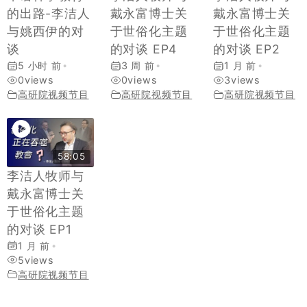
的出路-李洁人
戴永富博士关
戴永富博士关
与姚西伊的对
于世俗化主题
于世俗化主题
谈
的对谈 EP4
的对谈 EP2
5 小时 前
•
3 周 前
•
1 月 前
•
0
views
0
views
3
views
高研院视频节目
高研院视频节目
高研院视频节目
58:05
李洁人牧师与
戴永富博士关
于世俗化主题
的对谈 EP1
1 月 前
•
5
views
高研院视频节目