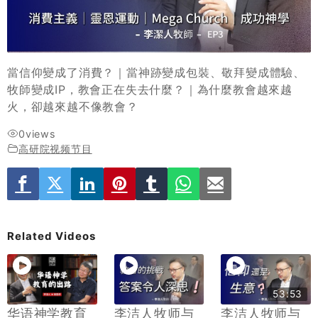
當信仰變成了消費？｜當神跡變成包裝、敬拜變成體驗、
牧師變成IP，教會正在失去什麼？｜為什麼教會越來越
火，卻越來越不像教會？
0
views
高研院视频节目
Related Videos
53:53
华语神学教育
李洁人牧师与
李洁人牧师与